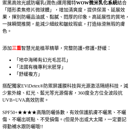
禦黑高效光感防曬乳(潤色)運用獨特
WOW微米乳化系統
結合
「隱形柔焦修片微球體」，增加清爽度，提供保濕、延展效
果，揮別防曬品油感、黏膩、悶厚的印象。高延展性的質地，
一抹瞬間推開，能減少細紋和皺紋瑕疵，打造絲滑無瑕的膚
色。
添加
三重
智慧光能植萃精華，完整防護+修護+舒緩：
「地中海稀有幻光毛蕊花」
「法國有機專利米胚芽」
「舒緩複方」
搭配獨家EViDetex®防禦屏護膜科技與光源激活隔絕科技，減
少紫外線、紅光、藍光等光源傷害，360度全方位全波段抗
UVB+UVA高效防禦。
SPF50+★★★★高階防曬係數，有效保護肌膚不曬黑、不曬
傷、不曬出斑點、不受損傷。(但是外出或大太陽，一定要記
得勤補水跟防曬哦!!