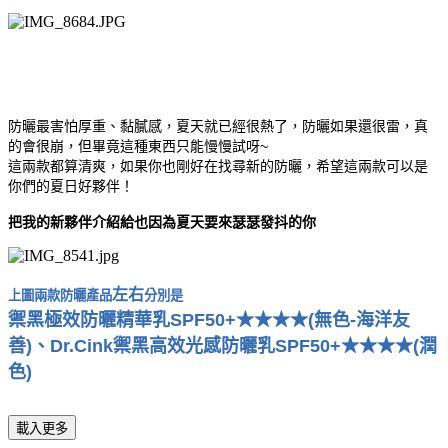
防曬最害怕厚重、黏膩感，夏天就已經很熱了，防曬如果還很雷，真
的會很崩，但畢竟這種東西只能慢慢試呀~
這兩款都算清爽，如果你也剛好在找尋新的防曬，希望這兩
款可以是
你們的夏日好夥伴！
把我的新夥伴介紹給也因為夏天要來瑟瑟發抖的你
左右
上圖
兩款防曬產品
分別是
禦黑極效防曬精華乳SPF50+★★★★(無色-海洋友
善)、Dr.Cink禦黑高效光感防曬乳SPF50+★★★★(潤
色)
載入更多