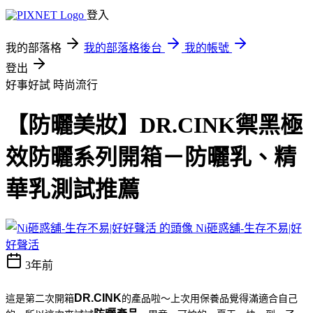
登入
我的部落格
我的部落格後台
我的帳號
登出
好事好試
時尚流行
【防曬美妝】DR.CINK禦黑極
效防曬系列開箱－防曬乳、精
華乳測試推薦
Ni砸惑舖-生存不易|好
好聲活
3年前
DR.CINK
這是第二次開箱
的產品啦～上次用保養品覺得滿適合自己