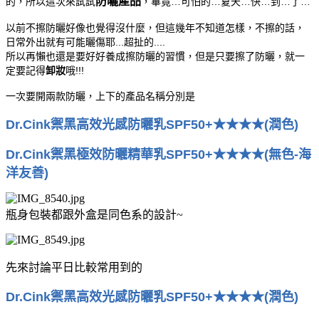
防曬產品
的，所以這次來試試
，畢竟…可怕的…夏天…快…到…了…
以前不擦防曬好像也覺得沒什麼，但這幾年不知道怎樣，不擦的話，
日常外出就有可能曬傷耶...超扯的....
所以再懶也還是要好好養成擦防曬的習慣，但是只要擦了防曬，就一
定要記得
卸妝
哦!!!
一次要開兩款防曬，上下的產品名稱分別是
Dr.Cink禦黑高效光感防曬乳SPF50+★★★★(潤色)
Dr.Cink禦黑極效防曬精華乳SPF50+★★★★(無色-海
洋友善)
瓶身包裝都跟外盒是同色系的設計~
先來討論平日比較常用到的
Dr.Cink禦黑高效光感防曬乳SPF50+★★★★(潤色)