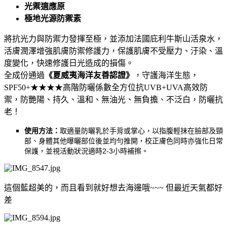
光禦適應原
極地光源防禦素
將抗光力與防禦力發揮至極，並添加法國庇利牛斯山活泉水，
活膚潤澤增強肌膚防禦修護力，保護肌膚不受壓力、汙染、溫
度變化，快速修護日光造成的損傷。
全成份通過
《夏威夷海洋友善認證》
，守護海洋生態，
SPF50+★★★★高階防曬係數全方位抗UVB+UVA高效防
禦，防艷陽、持久、溫和、無油光、無負擔、不泛白，防曬抗
老！
使用方法：
取適量防曬乳於手背或掌心，以指腹輕抹在臉部及頸
部、身體其他曝曬部位後並均勻推開，校正膚色同時亦強化日常
保護，並視活動狀況適時
2-3
小時補擦。
這個藍超美的，而且看到就好想去海邊哦~~~ 但最近天氣都好
差